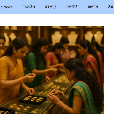
ePaper
मध्यप्रदेश
जबलपुर
राजनीति
बिजनेस
टेक 