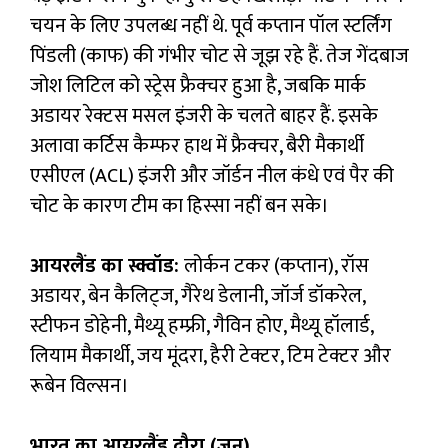
चयन के लिए उपलब्ध नहीं थे. पूर्व कप्तान पॉल स्टर्लिंग
पिंडली (काफ) की गंभीर चोट से जूझ रहे हैं. तेज गेंदबाज
जोश लिटिल को स्ट्रेस फ्रैक्चर हुआ है, जबकि मार्क
अडायर रेक्टस मसल इंजरी के चलते बाहर हैं. इसके
अलावा कर्टिस कैम्फर हाथ में फ्रैक्चर, बैरी मैकार्थी
एसीएल (ACL) इंजरी और जॉर्डन नील कंधे एवं पैर की
चोट के कारण टीम का हिस्सा नहीं बन सके।
आयरलैंड का स्क्वॉड:
लोर्कन टकर (कप्तान), रॉस
अडायर, बेन कैलिट्ज, गैरेथ डेलानी, जॉर्ज डॉकरेल,
स्टीफन डोहेनी, मैथ्यू हम्फ्री, गैविन होए, मैथ्यू हॉलार्ड,
लियाम मैकार्थी, जय मूंदरा, हैरी टेक्टर, टिम टेक्टर और
रूबेन विल्सन।
भारत का आयरलैंड दौरा (जून)