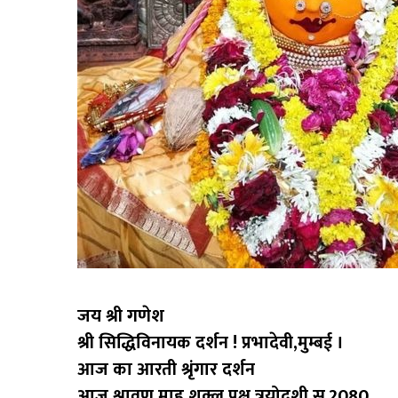
जय श्री गणेश
श्री सिद्धिविनायक दर्शन ! प्रभादेवी,मुम्बई ।
आज का आरती श्रृंगार दर्शन
आज श्रावण माह शुक्ल पक्ष,त्रयोदशी स.2080