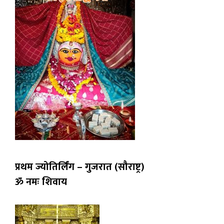
प्रथम ज्योतिर्लिंग – गुजरात (सौराष्ट्र)
ॐ नमः शिवाय