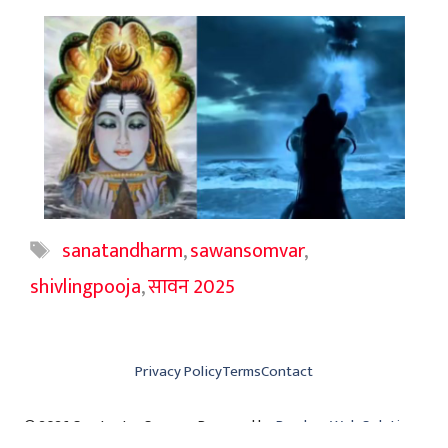
Tags
sanatandharm
,
sawansomvar
,
shivlingpooja
,
सावन 2025
Privacy Policy
Terms
Contact
© 2026 Swatantra Samay • Powered by
Parshva Web Solutions